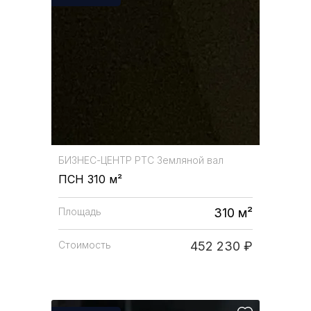
БИЗНЕС-ЦЕНТР
РТС Земляной вал
ПСН 310 м²
Площадь
310 м²
Стоимость
452 230 ₽